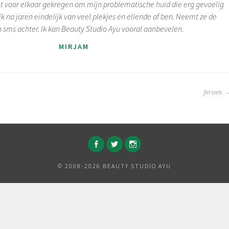
et voor elkaar gekregen om mijn problematische huid die erg gevoelig
ik na jaren eindelijk van veel plekjes en ellende af ben. Neemt ze de
n sms achter. Ik kan Beauty Studio Ayu vooral aanbevelen.
MIRJAM
Jeroen
FACEBOOK
TWITTER
INSTAGRAM
© 2008-2026 BEAUTY STUDIO AYU