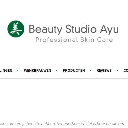
BEAUTY STUDIO AYU
LINGEN
WENKBRAUWEN
PRODUCTEN
REVIEWS
C
 persoon om om je heen te hebben, benaderbaar en het is haar passie om