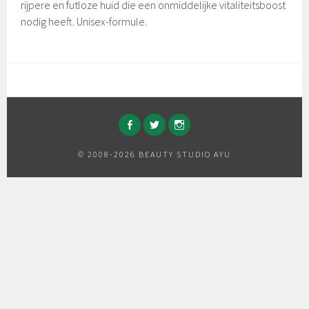
rijpere en futloze huid die een onmiddelijke vitaliteitsboost
nodig heeft. Unisex-formule.
FACEBOOK
TWITTER
INSTAGRAM
© 2008-2026 BEAUTY STUDIO AYU