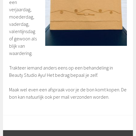
een
verjaardag,
moederdag,
vaderdag,
valentijnsdag
of gewoon als
blijk van
waardering.
Trakteer iemand anders eens op een behandeling in
Beauty Studio Ayu! Het bedrag bepaal je zelf.
Maak wel even een afspraak voor je de bon komt kopen. De
bon kan natuurlijk ook per mail verzonden worden.