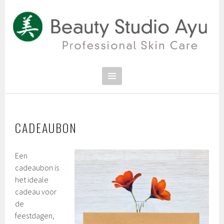
Spring
naar
inhoud
PROFESSIONAL SKIN CARE
SCHOONHEIDSSALON BEAUTY
STUDIO AYU
CADEAUBON
Een
cadeaubon is
het ideale
cadeau voor
de
feestdagen,